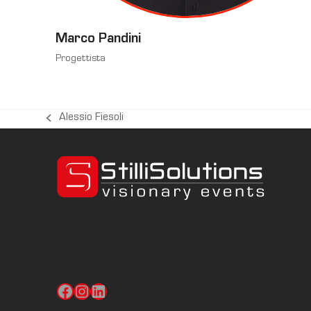
Marco Pandini
Progettista
Alessio Fiesoli
post
precedente:
Facebook
Instagram
LinkedIn