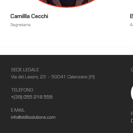
Camillla Cecchi
B
Segretaria
A
SEDE LEGALE
Via del Lavoro, 23 – 50041 Calenzano (FI)
TELEFONO
+(39) 055 218 559
E-MAIL
info@stillisolutions.com