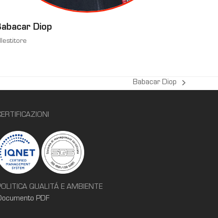
abacar Diop
llestitore
Babacar Diop
articolo
successivo:
CERTIFICAZIONI
POLITICA QUALITÁ E AMBIENTE
Documento PDF